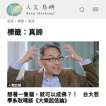
首頁
標籤
真諦
標籤：
真諦
人物訪談
想著一隻貓，就可以成佛？！ 台大哲
學系耿晴談《大乘起信論》