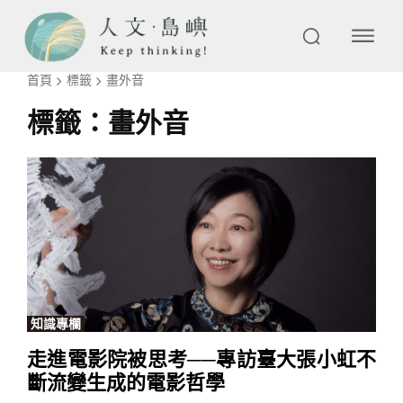
首頁
標籤
畫外音
標籤：
畫外音
知識專欄
走進電影院被思考──專訪臺大張小虹不
斷流變生成的電影哲學