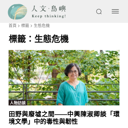
首頁
標籤
生態危機
標籤：
生態危機
人物訪談
田野與廢墟之間——中興陳淑卿談「環
境文學」中的毒性與韌性