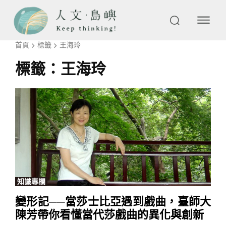
首頁
標籤
王海玲
標籤：
王海玲
知識專欄
變形記──當莎士比亞遇到戲曲，臺師大
陳芳帶你看懂當代莎戲曲的異化與創新