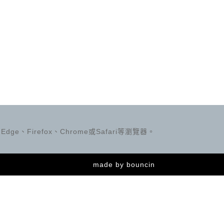
ge、Firefox、Chrome或Safari等瀏覽器。
made by
bouncin