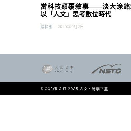
當科技顛覆敘事——淡大涂銘
以「人文」思考數位時代
編輯部
-
2025年4月2日
© COPYRIGHT 2025 人文．島嶼平臺