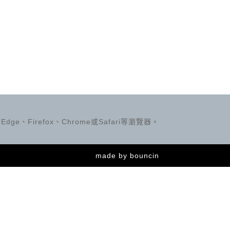
ge、Firefox、Chrome或Safari等瀏覽器。
made by
bouncin