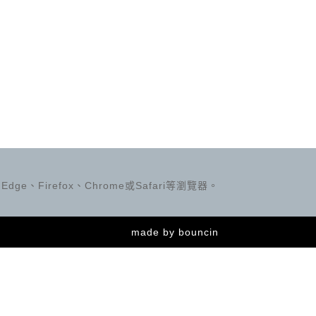
ge、Firefox、Chrome或Safari等瀏覽器。
made by
bouncin