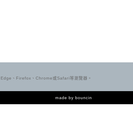
ge、Firefox、Chrome或Safari等瀏覽器。
made by
bouncin