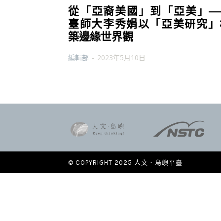
從「亞裔美國」到「亞美」—
臺師大李秀娟以「亞美研究」
築邊緣世界觀
編輯部
-
2023年5月10日
© COPYRIGHT 2025 人文．島嶼平臺