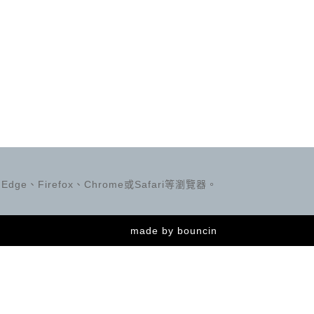
ge、Firefox、Chrome或Safari等瀏覽器。
made by
bouncin