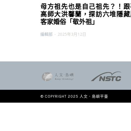
母方祖先也是自己祖先？！跟
高師大洪馨蘭，探訪六堆隱藏
客家婚俗「敬外祖」
編輯部
-
2025年3月12日
© COPYRIGHT 2025 人文．島嶼平臺