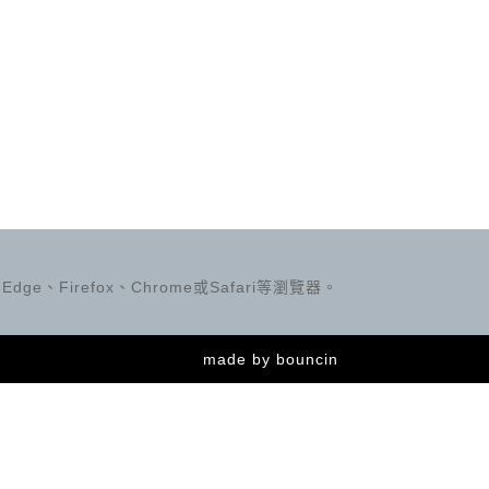
ge、Firefox、Chrome或Safari等瀏覽器。
made by
bouncin