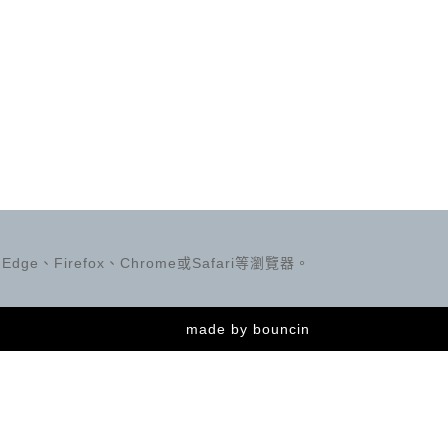
ge、Firefox、Chrome或Safari等瀏覽器。
made by
bouncin