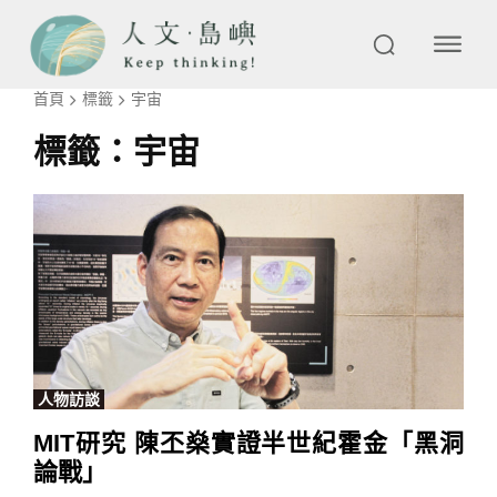
首頁
標籤
宇宙
標籤：
宇宙
人物訪談
MIT研究 陳丕燊實證半世紀霍金「黑洞
論戰」