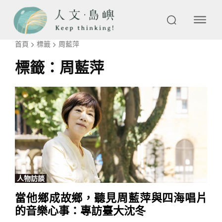
首頁
標籤
周藍萍
標籤：
周藍萍
人物訪談
當他鄉成故鄉，聽見周藍萍與四海唱片
的音樂心事：專訪臺大沈冬