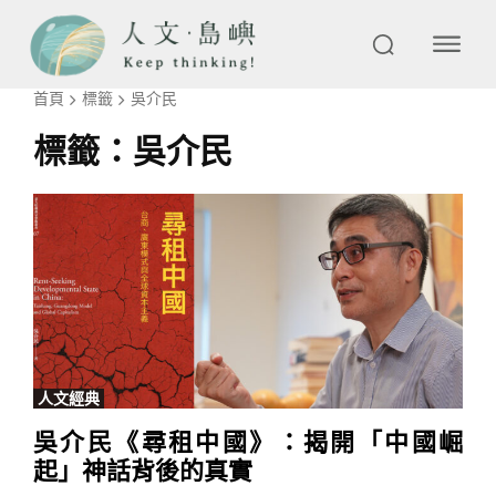
首頁
標籤
吳介民
標籤：
吳介民
人文經典
吳介民《尋租中國》：揭開「中國崛
起」神話背後的真實