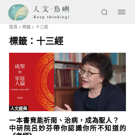
首頁
標籤
十三經
標籤：
十三經
人文經典
一本書竟能祈雨、治病，成為聖人？
中研院呂妙芬帶你認識你所不知道的