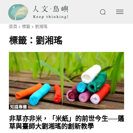
首頁
標籤
劉湘瑤
標籤：
劉湘瑤
知識專欄
非草亦非米，「米紙」的前世今生──蓪
草與臺師大劉湘瑤的創新教學