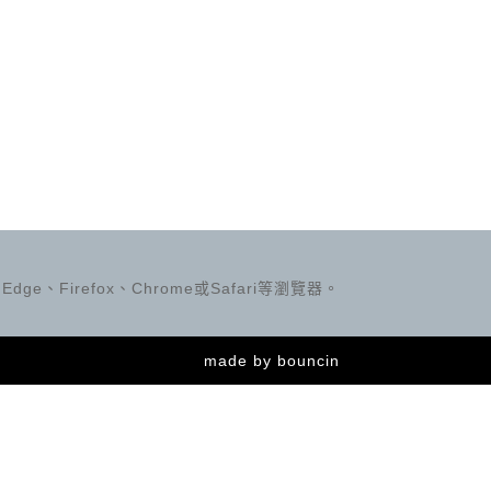
ge、Firefox、Chrome或Safari等瀏覽器。
made by
bouncin