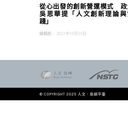
從心出發的創新營運模式 政
吳思華提「人文創新理論與
踐」
編輯部
-
2021年10月20日
© COPYRIGHT 2025 人文．島嶼平臺