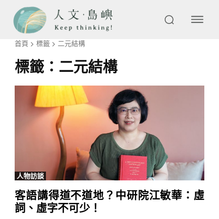
首頁
標籤
二元結構
標籤：
二元結構
人物訪談
客語講得道不道地？中研院江敏華：虛
詞、虛字不可少！