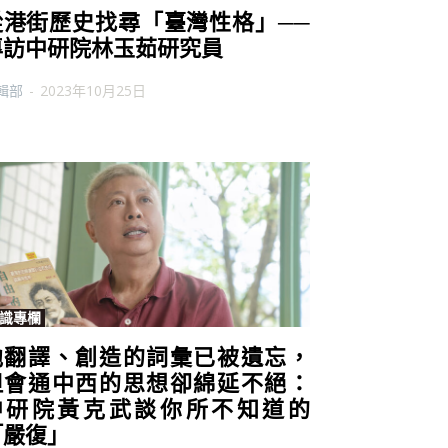
從港街歷史找尋「臺灣性格」──
專訪中研院林玉茹研究員
輯部
-
2023年10月25日
識專欄
他翻譯、創造的詞彙已被遺忘，
但會通中西的思想卻綿延不絕：
中研院黃克武談你所不知道的
「嚴復」