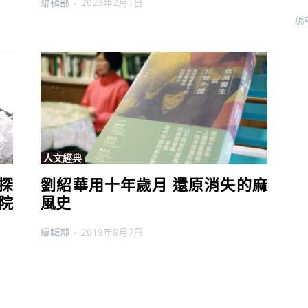
編輯部
-
2023年2月1日
編
人文經典
探
劉紹華用十年歲月 還原消失的麻
院
風史
編輯部
-
2019年8月7日