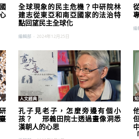
國
全球現象的民主危機？中研院林
心
建志從東亞和南亞國家的法治特
點回望民主全球化
編
編輯部
-
2024年12月25日
人文經典
知
研
孔子見老子，怎麼旁邊有個小
臺
孩？ 邢義田院士透過畫像洞悉
漢朝人的心思