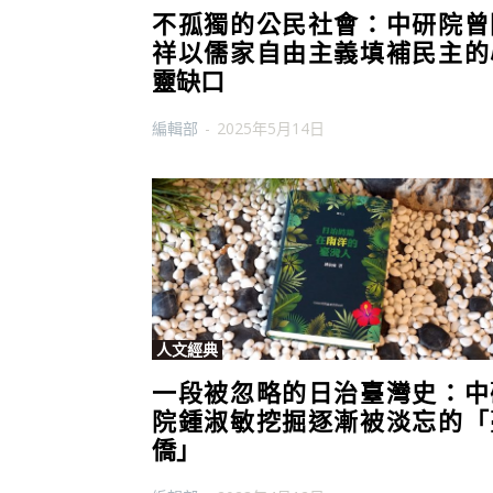
不孤獨的公民社會：中研院曾
祥以儒家自由主義填補民主的
靈缺口
編輯部
-
2025年5月14日
人文經典
一段被忽略的日治臺灣史：中
院鍾淑敏挖掘逐漸被淡忘的「
僑」