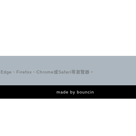
ge、Firefox、Chrome或Safari等瀏覽器。
made by
bouncin