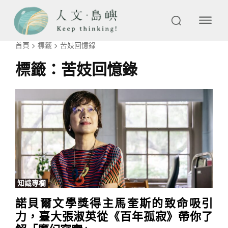
首頁
標籤
苦妓回憶錄
標籤：
苦妓回憶錄
知識專欄
諾貝爾文學獎得主馬奎斯的致命吸引
力，臺大張淑英從《百年孤寂》帶你了