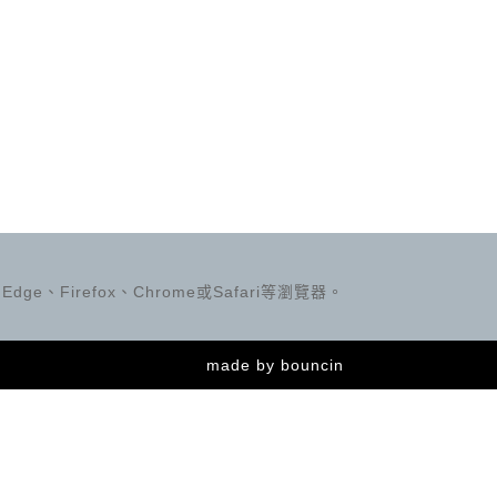
ge、Firefox、Chrome或Safari等瀏覽器。
made by
bouncin