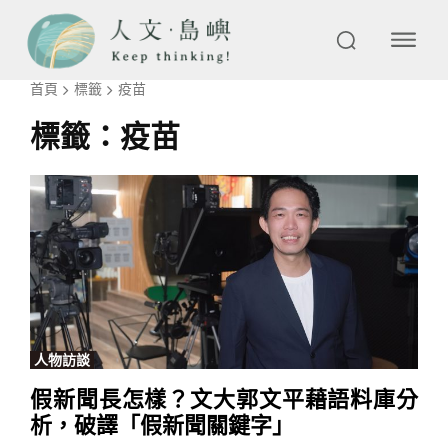
首頁
標籤
疫苗
標籤：
疫苗
人物訪談
假新聞長怎樣？文大郭文平藉語料庫分
析，破譯「假新聞關鍵字」