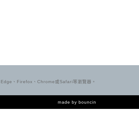
ge、Firefox、Chrome或Safari等瀏覽器。
made by
bouncin