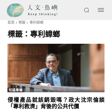
首頁
標籤
專利蟑螂
標籤：
專利蟑螂
知識專欄
侵權產品就該銷毀嗎？政大沈宗倫談
「專利救濟」背後的公共代價