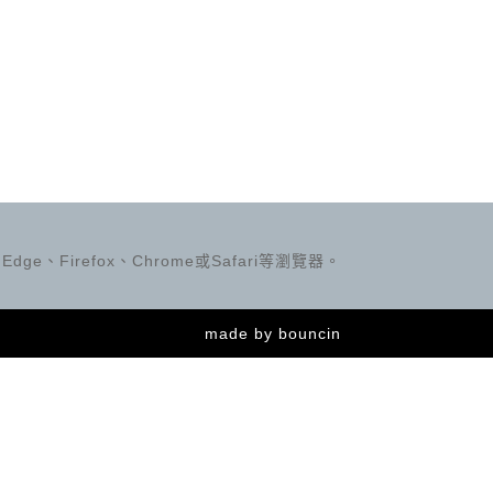
ge、Firefox、Chrome或Safari等瀏覽器。
made by
bouncin