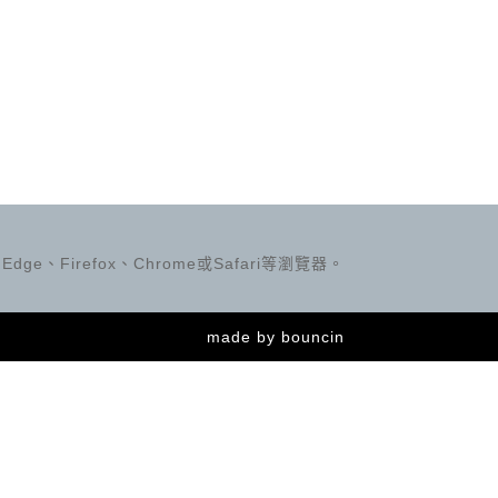
ge、Firefox、Chrome或Safari等瀏覽器。
made by
bouncin